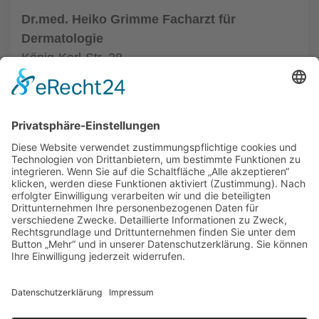
Dr.med. Heiko Grimme Facharzt für
Dermatologie
König-Karl-Str. 28
70372 Stuttgart
Tel.: (0711) 5059580
zur Hautarztpraxis
ALLGEMEIN
HAUTÄRZTE
HAUTÄRZTE