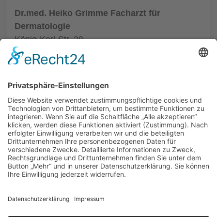
Dr.med. Heiko Grimme Facharzt für
Dermatologie
König-Karl-Str. 28
70372 Stuttgart
Tel.: (0711) 5059580
zur Hautarztpraxis
ALLGEMEIN
HAUTÄRZTE
HAUTÄRZTE