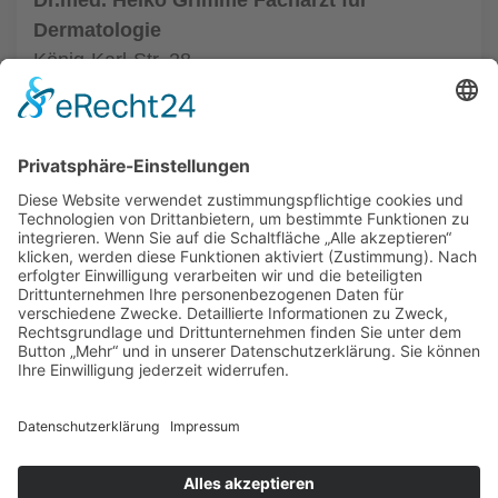
Dr.med. Heiko Grimme Facharzt für
Dermatologie
König-Karl-Str. 28
70372 Stuttgart
Tel.: (0711) 5059580
zur Hautarztpraxis
ALLGEMEIN
HAUTÄRZTE
HAUTÄRZTE