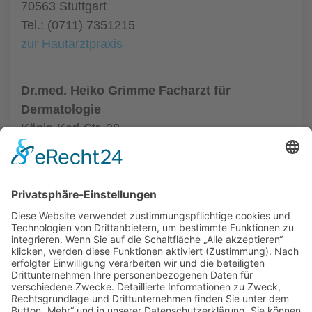
70563 Stuttgart
Tel.: (0711) 7351215
zur Hautarztpraxis
Dr.med. Heiko Grimme Facharzt für
Dermatologie
König-Karl-Str. 28
70372 Stuttgart
Tel.: (0711) 5059580
zur Hautarztpraxis
ALLGEMEIN