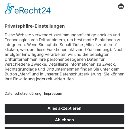
01219 Dresden
Tel.: (0351) 4719933
zur Hautarztpraxis
ALLGEMEIN
HAUTÄRZTE
HAUTÄRZTE
HAUTARZT NOTDIENST