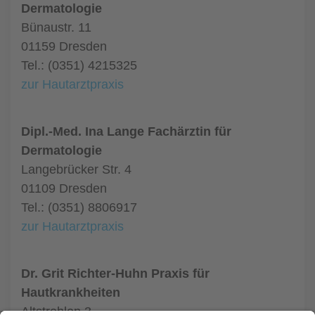
Dermatologie
Bünaustr. 11
01159 Dresden
Tel.: (0351) 4215325
zur Hautarztpraxis
Dipl.-Med. Ina Lange Fachärztin für
Dermatologie
Langebrücker Str. 4
01109 Dresden
Tel.: (0351) 8806917
zur Hautarztpraxis
Dr. Grit Richter-Huhn Praxis für
Hautkrankheiten
Altstrehlen 3