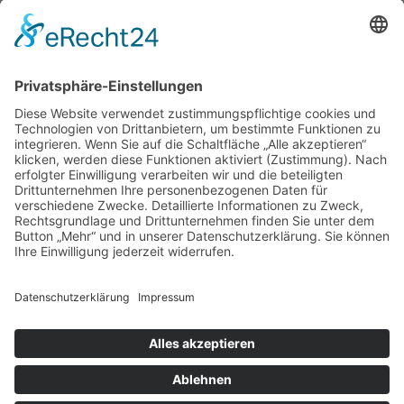
Zamenhofstr. 65
01257 Dresden
Tel.: (0351) 2031808
zur Hautarztpraxis
ALLGEMEIN
HAUTÄRZTE
HAUTÄRZTE
HAUTARZT NOTDIENST