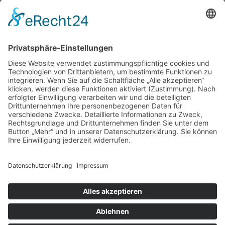
Zamenhofstr. 65
01257 Dresden
Tel.: (0351) 2031808
zur Hautarztpraxis
ALLGEMEIN
HAUTÄRZTE
HAUTÄRZTE
HAUTARZT NOTDIENST