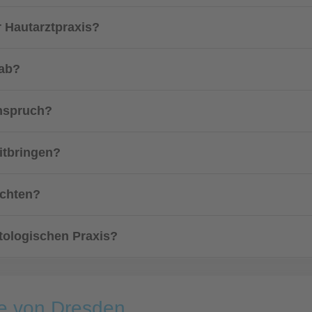
r Hautarztpraxis?
 ab?
Anspruch?
itbringen?
achten?
tologischen Praxis?
he von Dresden