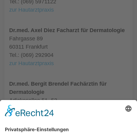
Tel.: (069) 5971122
zur Hautarztpraxis
Dr.med. Axel Diez Facharzt für Dermatologie
Fahrgasse 89
60311 Frankfurt
Tel.: (069) 292904
zur Hautarztpraxis
Dr.med. Bergit Brendel Fachärztin für
Dermatologie
Adickesallee 51- 53
60322 Frankfurt
Tel.: (069) 95518628
zur Hautarztpraxis