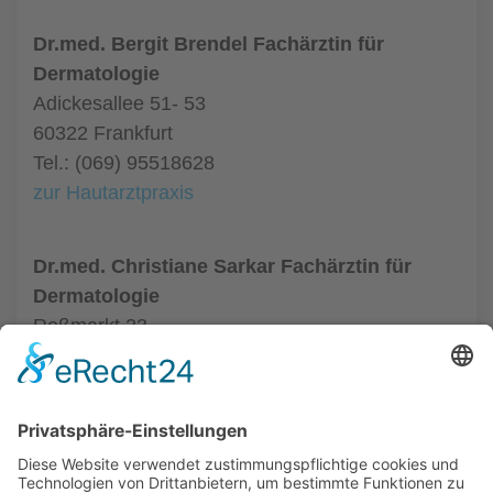
Dr.med. Bergit Brendel Fachärztin für
Dermatologie
Adickesallee 51- 53
60322 Frankfurt
Tel.: (069) 95518628
zur Hautarztpraxis
Dr.med. Christiane Sarkar Fachärztin für
Dermatologie
Roßmarkt 23
60311 Frankfurt
Tel.: (069) 91396661
zur Hautarztpraxis