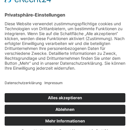
Tel.: (069) 91396661
zur Hautarztpraxis
ALLGEMEIN
HAUTÄRZTE
HAUTÄRZTE
HAUTARZT NOTDIENST
© Copyright Mein-Hautarzt.org 2026