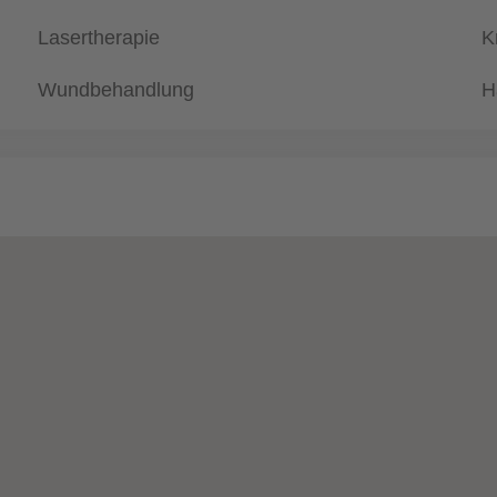
Lasertherapie
K
Wundbehandlung
H