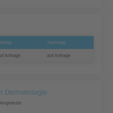
reitag
Samstag
uf Anfrage
auf Anfrage
ür Dermatologie
llergietests