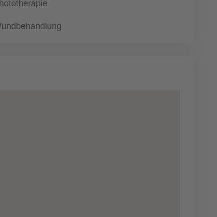
hototherapie
undbehandlung