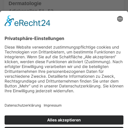
Dermatologie
Adickesallee 51- 53
60322 Frankfurt
Tel.: (069) 95518628
zur Hautarztpraxis
ALLGEMEIN
HAUTÄRZTE
HAUTÄRZTE
HAUTARZT NOTDIENST