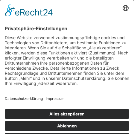
Adickesallee 51- 53
60322 Frankfurt
Tel.: (069) 95518628
zur Hautarztpraxis
ALLGEMEIN
HAUTÄRZTE
HAUTÄRZTE
HAUTARZT NOTDIENST