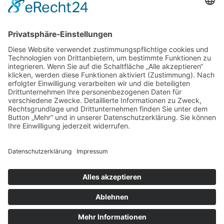
60322 Frankfurt
Tel.: (069) 95518628
zur Hautarztpraxis
ALLGEMEIN
HAUTÄRZTE
HAUTÄRZTE
HAUTARZT NOTDIENST
© Copyright Mein-Hautarzt.org 2026