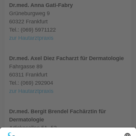
Dr.med. Anna Gati-Fabry
Grüneburgweg 9
60322 Frankfurt
Tel.: (069) 5971122
zur Hautarztpraxis
Dr.med. Axel Diez Facharzt für Dermatologie
Fahrgasse 89
60311 Frankfurt
Tel.: (069) 292904
zur Hautarztpraxis
Dr.med. Bergit Brendel Fachärztin für
Dermatologie
Adickesallee 51- 53