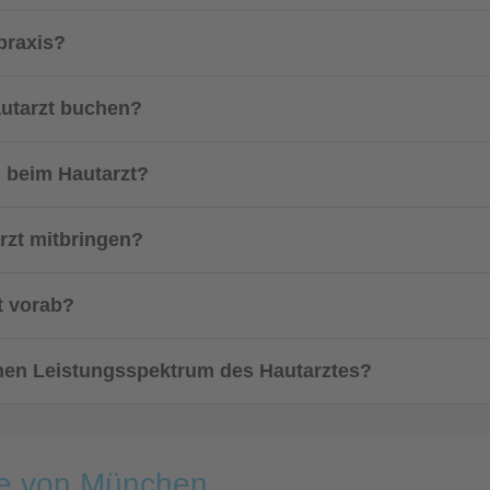
praxis?
autarzt buchen?
g beim Hautarzt?
zt mitbringen?
t vorab?
en Leistungsspektrum des Hautarztes?
he von München