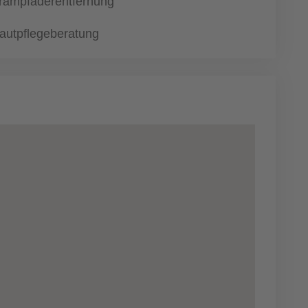
rampfaderentfernung
autpflegeberatung