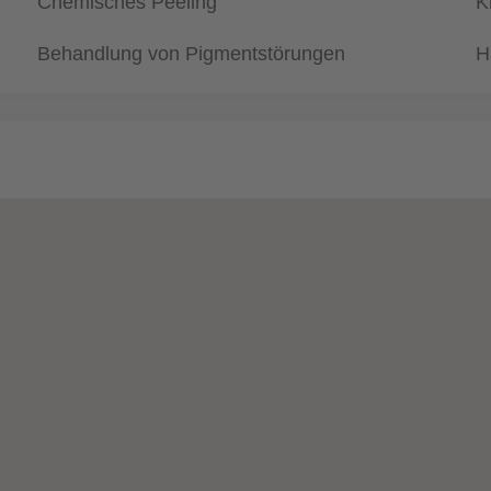
Chemisches Peeling
K
Behandlung von Pigmentstörungen
H