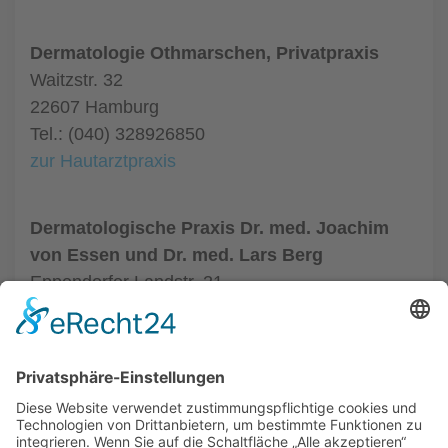
Dermatologie Othmarschen, Privatpraxis
Waitzstr. 32
22607 Hamburg
Tel.: (040) 328926850
zur Hautarztpraxis
Dermatologische Praxis Dr. med. Joachim
von Essen und Dr. med. Lars Berg
Eppendorfer Landstr. 21
20249 Hamburg
Tel.: (040) 4800220
zur Hautarztpraxis