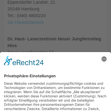
Eppendorfer Landstr. 21
20249 Hamburg
Tel.: (040) 4800220
zur Hautarztpraxis
Dr. Haut- Laserzentrum Neuer Jungfernstieg
Hiss
Neuer Jungfernstieg 6A
20354 Hamburg
Tel.: (040) 35015232
zur Hautarztpraxis
ALLGEMEIN