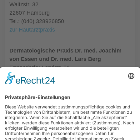
Waitzstr. 32
22607 Hamburg
Tel.: (040) 328926850
zur Hautarztpraxis
Dermatologische Praxis Dr. med. Joachim
von Essen und Dr. med. Lars Berg
Eppendorfer Landstr. 21
20249 Hamburg
Tel.: (040) 4800220
zur Hautarztpraxis
ALLGEMEIN