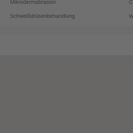
Mikrodermabrasion
C
Schweißdrüsenbehandlung
W