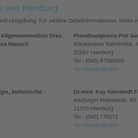
he von Hamburg
 und Umgebung. Für weitere Detailinformationen, klicke
 Allgemeinmedizin Dres.
Privathautpraxis Piel S
ena Mausch
Blankeneser Bahnhofstr. 
22587 Hamburg
Tel.: (040) 87080905
zur Hautarztpraxis
rgie, ästhetische
Dr.med. Kay Nienstedt F
Harburger Rathausstr. 40
21073 Hamburg
Tel.: (040) 776272
zur Hautarztpraxis