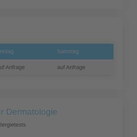
reitag
Samstag
uf Anfrage
auf Anfrage
ür Dermatologie
llergietests