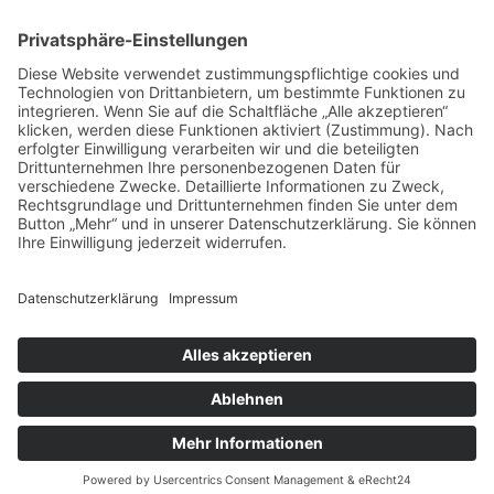
zur Hautarztpraxis
ALLGEMEIN
HAUTÄRZTE
HAUTÄRZTE
HAUTARZT NOTDIENST
© Copyright Mein-Hautarzt.org 2026