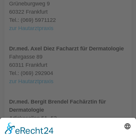
Grüneburgweg 9
60322 Frankfurt
Tel.: (069) 5971122
zur Hautarztpraxis
Dr.med. Axel Diez Facharzt für Dermatologie
Fahrgasse 89
60311 Frankfurt
Tel.: (069) 292904
zur Hautarztpraxis
Dr.med. Bergit Brendel Fachärztin für
Dermatologie
Adickesallee 51- 53
60322 Frankfurt
Tel.: (069) 95518628