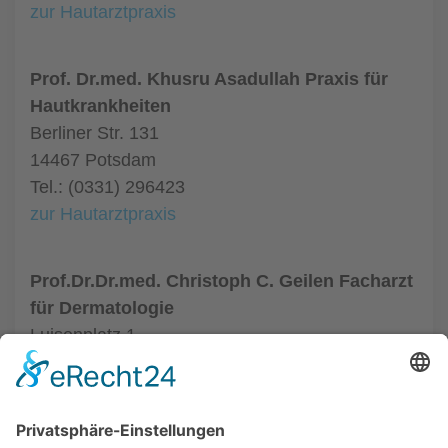
zur Hautarztpraxis
Prof. Dr.med. Khusru Asadullah Praxis für
Hautkrankheiten
Berliner Str. 131
14467 Potsdam
Tel.: (0331) 296423
zur Hautarztpraxis
Prof.Dr.Dr.med. Christoph C. Geilen Facharzt
für Dermatologie
Luisenplatz 1
14471 Potsdam
Tel.: (0331) 97923023
zur Hautarztpraxis