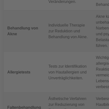
Veränderungen.
Behand
Akne k
unbeha
Individuelle Therapie
Behandlung von
Narben
zur Reduktion und
Akne
und ps
Behandlung von Akne.
Belast
führen.
Wichtig
allergi
Tests zur Identifikation
Reakti
Allergietests
von Hautallergien und
vermei
Unverträglichkeiten.
Lebensq
verbess
Ästhetische Verfahren
Verbess
zur Reduzierung von
Hautbil
Faltenbehandlung