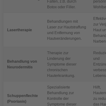
Falten, z.B. durch
persönl
Botox oder Filler.
Wohlbe
Effekti
Behandlungen mit
zur Ver
Laser zur Hautstraffung
Lasertherapie
Haut u
und Entfernung von
Behand
Hautveränderungen.
Narben
Therapie zur
Reduzie
Linderung der
und
Behandlung von
Symptome dieser
Entzün
Neurodermitis
chronischen
verbess
Hauterkrankung.
Lebensq
Spezialisierte
Hilft,
Behandlung zur
Hauten
Schuppenflechte
Kontrolle der
zu redu
(Psoriasis)
Symptome dieser
das Hau