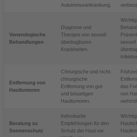
Autoimmunerkrankung.
verbess
Wichtig 
Diagnose und
Behand
Venerologische
Therapie von sexuell
Prävent
Behandlungen
übertragbaren
sexuell
Krankheiten.
übertra
Infekti
Chirurgische und nicht-
Frühzei
chirurgische
Entfer
Entfernung von
Entfernung von gut-
das For
Hauttumoren
und bösartigen
von Ha
Hauttumoren.
verhind
Individuelle
Wichtig
Beratung zu
Empfehlungen für den
Hautsc
Sonnenschutz
Schutz der Haut vor
Hautkr