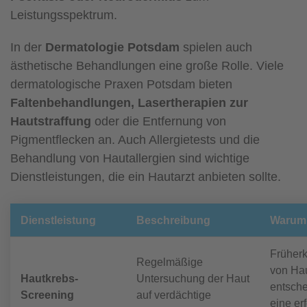
Leistungsspektrum.
In der
Dermatologie Potsdam
spielen auch
ästhetische Behandlungen eine große Rolle. Viele
dermatologische Praxen Potsdam bieten
Faltenbehandlungen, Lasertherapien zur
Hautstraffung
oder die Entfernung von
Pigmentflecken an. Auch Allergietests und die
Behandlung von Hautallergien sind wichtige
Dienstleistungen, die ein Hautarzt anbieten sollte.
Dienstleistung
Beschreibung
Warum 
Früher
Regelmäßige
von Hau
Hautkrebs-
Untersuchung der Haut
entsche
Screening
auf verdächtige
eine er