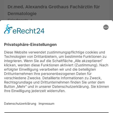
Dr.med. Alexandra Grothaus Fachärztin für
Dermatologie
Friedenstr. 1
33602 Bielefeld
Tel.: (0521) 68004
zur Hautarztpraxis
ALLGEMEIN
HAUTÄRZTE
HAUTÄRZTE