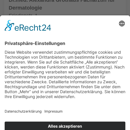
Dr.med. Alexandra Grothaus Fachärztin für
Dermatologie
Friedenstr. 1
33602 Bielefeld
Tel.: (0521) 68004
zur Hautarztpraxis
ALLGEMEIN
HAUTÄRZTE
HAUTÄRZTE