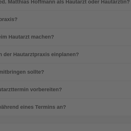
ed. Matthias Hoffmann als Hautarzt oder Hautärztin?
praxis?
eim Hautarzt machen?
in der Hautarztpraxis einplanen?
mitbringen sollte?
tarzttermin vorbereiten?
 während eines Termins an?