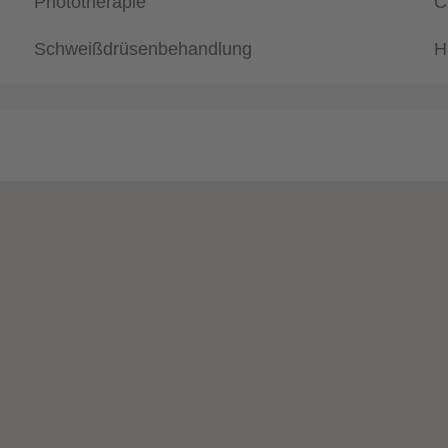
Phototherapie
C
Schweißdrüsenbehandlung
H