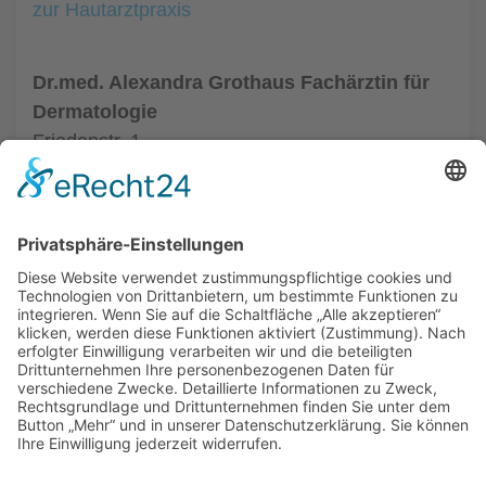
zur Hautarztpraxis
Dr.med. Alexandra Grothaus Fachärztin für
Dermatologie
Friedenstr. 1
33602 Bielefeld
Tel.: (0521) 68004
zur Hautarztpraxis
ALLGEMEIN
HAUTÄRZTE