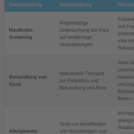
Dienstleistung
Beschreibung
Warum 
Früher
Regelmäßige
von Hau
Hautkrebs-
Untersuchung der Haut
entsche
Screening
auf verdächtige
eine er
Veränderungen.
Behand
Akne k
unbeha
Individuelle Therapie
Behandlung von
Narben
zur Reduktion und
Akne
und ps
Behandlung von Akne.
Belast
führen.
Wichtig
allergi
Tests zur Identifikation
Reakti
Allergietests
von Hautallergien und