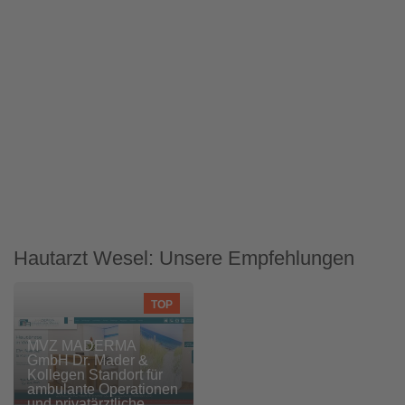
Hautarzt Wesel: Unsere Empfehlungen
TOP
MVZ MADERMA
GmbH Dr. Mader &
Kollegen Standort für
ambulante Operationen
und privatärztliche