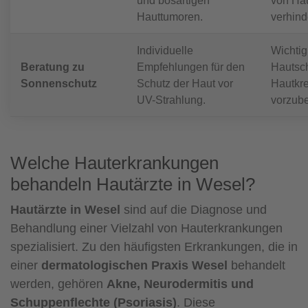
Hauttumoren.
verhind
Individuelle
Wichtig
Beratung zu
Empfehlungen für den
Hautsc
Sonnenschutz
Schutz der Haut vor
Hautkr
UV-Strahlung.
vorzub
Welche Hauterkrankungen
behandeln Hautärzte in Wesel?
Hautärzte in Wesel
sind auf die Diagnose und
Behandlung einer Vielzahl von Hauterkrankungen
spezialisiert. Zu den häufigsten Erkrankungen, die in
einer
dermatologischen Praxis Wesel
behandelt
werden, gehören
Akne, Neurodermitis und
Schuppenflechte (Psoriasis)
. Diese