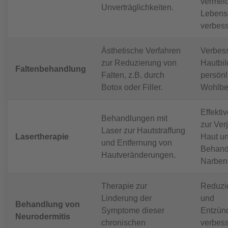
vermei
Unverträglichkeiten.
Lebensq
verbess
Ästhetische Verfahren
Verbess
zur Reduzierung von
Hautbil
Faltenbehandlung
Falten, z.B. durch
persönl
Botox oder Filler.
Wohlbe
Effekti
Behandlungen mit
zur Ver
Laser zur Hautstraffung
Lasertherapie
Haut u
und Entfernung von
Behand
Hautveränderungen.
Narben
Therapie zur
Reduzie
Linderung der
und
Behandlung von
Symptome dieser
Entzün
Neurodermitis
chronischen
verbess