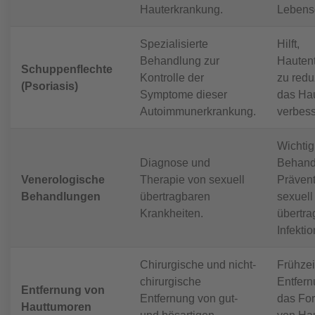
Hauterkrankung.
Lebensq
Spezialisierte
Hilft,
Behandlung zur
Hauten
Schuppenflechte
Kontrolle der
zu redu
(Psoriasis)
Symptome dieser
das Hau
Autoimmunerkrankung.
verbess
Wichtig 
Diagnose und
Behand
Venerologische
Therapie von sexuell
Prävent
Behandlungen
übertragbaren
sexuell
Krankheiten.
übertra
Infekti
Chirurgische und nicht-
Frühzei
chirurgische
Entfer
Entfernung von
Entfernung von gut-
das For
Hauttumoren
und bösartigen
von Ha