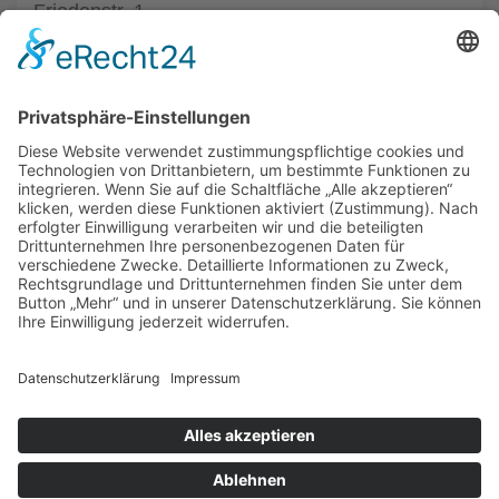
Friedenstr. 1
33602 Bielefeld
Tel.: (0521) 68004
zur Hautarztpraxis
ALLGEMEIN
HAUTÄRZTE
HAUTÄRZTE
HAUTARZT NOTDIENST