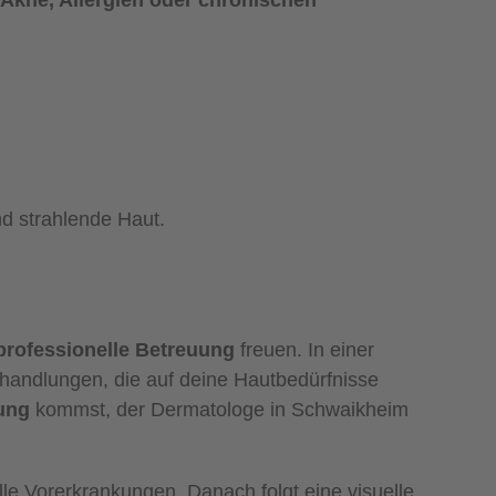
Akne, Allergien oder chronischen
d strahlende Haut.
rofessionelle Betreuung
freuen. In einer
ehandlungen, die auf deine Hautbedürfnisse
ung
kommst, der Dermatologe in Schwaikheim
e Vorerkrankungen. Danach folgt eine visuelle