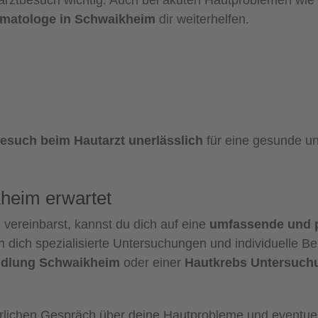
tarztbesuch wichtig. Auch bei akuten Hautproblemen wie
matologe in Schwaikheim
dir weiterhelfen.
esuch beim Hautarzt unerlässlich
für eine gesunde un
heim erwartet
m
vereinbarst, kannst du dich auf eine
umfassende und p
 dich spezialisierte Untersuchungen und individuelle B
dlung Schwaikheim
oder einer
Hautkrebs Untersuch
rlichen Gespräch über deine Hautprobleme und eventuell