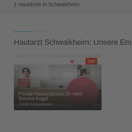
1 Hautärzte in Schwaikheim
Hautarzt Schwaikheim: Unsere Em
TOP
Private Hautarztpraxis Dr. med.
Simone Kögel
71409 Schwaikheim