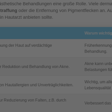
ästhetische Behandlungen eine große Rolle. Viele derm
traffung
oder die Entfernung von Pigmentflecken an. Au
in Hautarzt anbieten sollte.
Warum wichti
ng der Haut auf verdächtige
Früherkennung v
Behandlung.
Akne kann unbe
zur Reduktion und Behandlung von Akne.
Belastungen fü
Wichtig, um al
 von Hautallergien und Unverträglichkeiten.
Lebensqualität
ur Reduzierung von Falten, z.B. durch
Verbessert das