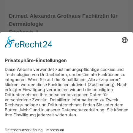
Dr.med. Alexandra Grothaus Fachärztin für
Dermatologie
Friedenstr. 1
33602 Bielefeld
Tel.: (0521) 68004
zur Hautarztpraxis
ALLGEMEIN
HAUTÄRZTE
HAUTÄRZTE