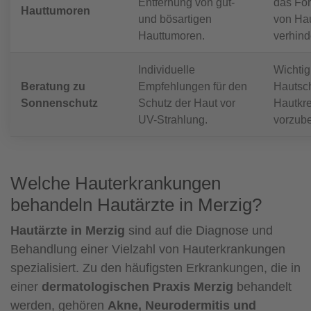
Entfernung von gut-
das For
Hauttumoren
und bösartigen
von Ha
Hauttumoren.
verhind
Individuelle
Wichtig
Beratung zu
Empfehlungen für den
Hautsc
Sonnenschutz
Schutz der Haut vor
Hautkr
UV-Strahlung.
vorzub
Welche Hauterkrankungen
behandeln Hautärzte in Merzig?
Hautärzte in Merzig
sind auf die Diagnose und
Behandlung einer Vielzahl von Hauterkrankungen
spezialisiert. Zu den häufigsten Erkrankungen, die in
einer
dermatologischen Praxis Merzig
behandelt
werden, gehören
Akne, Neurodermitis und