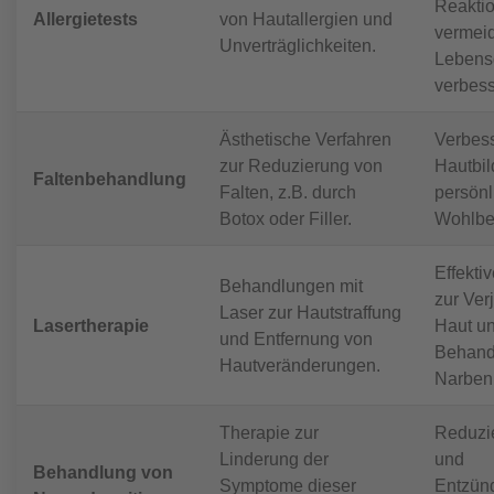
Reakti
Allergietests
von Hautallergien und
vermei
Unverträglichkeiten.
Lebensq
verbess
Ästhetische Verfahren
Verbess
zur Reduzierung von
Hautbil
Faltenbehandlung
Falten, z.B. durch
persönl
Botox oder Filler.
Wohlbe
Effekti
Behandlungen mit
zur Ver
Laser zur Hautstraffung
Lasertherapie
Haut u
und Entfernung von
Behand
Hautveränderungen.
Narben
Therapie zur
Reduzie
Linderung der
und
Behandlung von
Symptome dieser
Entzün