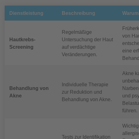
Dienstleistung
Beschreibung
Warum 
Früher
Regelmäßige
von Hau
Hautkrebs-
Untersuchung der Haut
entsche
Screening
auf verdächtige
eine er
Veränderungen.
Behand
Akne k
unbeha
Individuelle Therapie
Behandlung von
Narben
zur Reduktion und
Akne
und ps
Behandlung von Akne.
Belast
führen.
Wichtig
allergi
Tests zur Identifikation