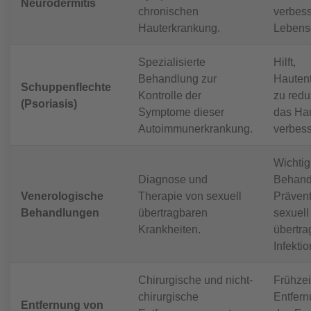
Neurodermitis
chronischen
verbess
Hauterkrankung.
Lebensq
Spezialisierte
Hilft,
Behandlung zur
Hauten
Schuppenflechte
Kontrolle der
zu redu
(Psoriasis)
Symptome dieser
das Hau
Autoimmunerkrankung.
verbess
Wichtig 
Diagnose und
Behand
Venerologische
Therapie von sexuell
Prävent
Behandlungen
übertragbaren
sexuell
Krankheiten.
übertra
Infekti
Chirurgische und nicht-
Frühzei
chirurgische
Entfer
Entfernung von