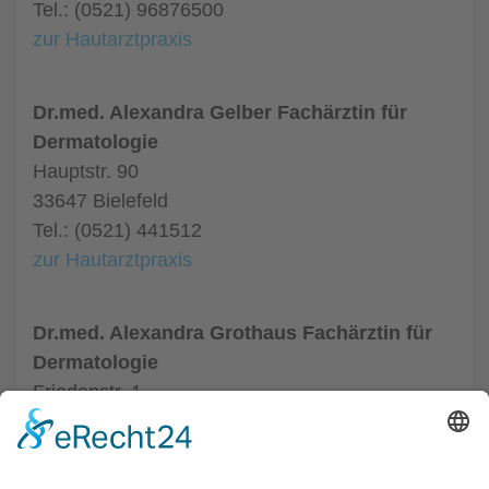
Tel.: (0521) 96876500
zur Hautarztpraxis
Dr.med. Alexandra Gelber Fachärztin für
Dermatologie
Hauptstr. 90
33647 Bielefeld
Tel.: (0521) 441512
zur Hautarztpraxis
Dr.med. Alexandra Grothaus Fachärztin für
Dermatologie
Friedenstr. 1
33602 Bielefeld
Tel.: (0521) 68004
zur Hautarztpraxis