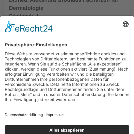
Dr.med. Alexandra Grothaus Fachärztin für
Dermatologie
Friedenstr. 1
33602 Bielefeld
Tel.: (0521) 68004
zur Hautarztpraxis
ALLGEMEIN
HAUTÄRZTE
HAUTÄRZTE