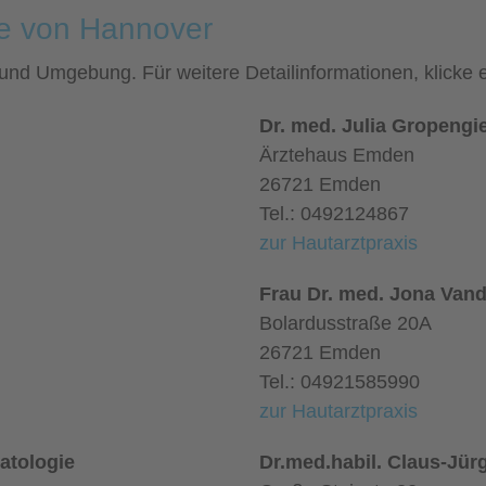
he von Hannover
r und Umgebung. Für weitere Detailinformationen, klick
Dr. med. Julia Gropengi
Ärztehaus Emden
26721 Emden
Tel.: 0492124867
zur Hautarztpraxis
Frau Dr. med. Jona Van
Bolardusstraße 20A
26721 Emden
Tel.: 04921585990
zur Hautarztpraxis
atologie
Dr.med.habil. Claus-Jür