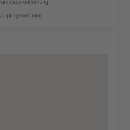
rampfaderentfernung
autpflegeberatung