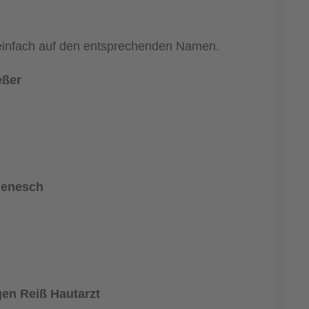
e einfach auf den entsprechenden Namen.
eßer
denesch
gen Reiß Hautarzt