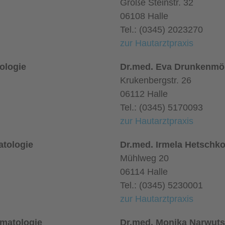
Große Steinstr. 32
06108 Halle
Tel.: (0345) 2023270
zur Hautarztpraxis
tologie
Dr.med. Eva Drunkenmöll
Krukenbergstr. 26
06112 Halle
Tel.: (0345) 5170093
zur Hautarztpraxis
atologie
Dr.med. Irmela Hetschko
Mühlweg 20
06114 Halle
Tel.: (0345) 5230001
zur Hautarztpraxis
rmatologie
Dr.med. Monika Narwuts