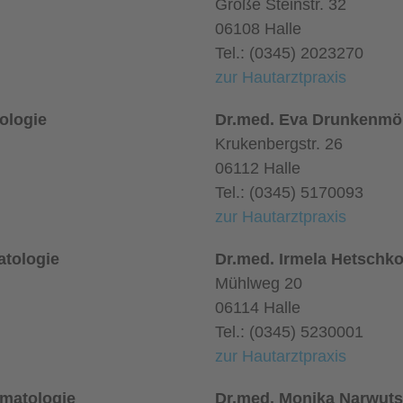
Große Steinstr. 32
06108 Halle
Tel.: (0345) 2023270
zur Hautarztpraxis
tologie
Dr.med. Eva Drunkenmöll
Krukenbergstr. 26
06112 Halle
Tel.: (0345) 5170093
zur Hautarztpraxis
atologie
Dr.med. Irmela Hetschko
Mühlweg 20
06114 Halle
Tel.: (0345) 5230001
zur Hautarztpraxis
rmatologie
Dr.med. Monika Narwuts