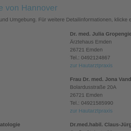
he von Hannover
r und Umgebung. Für weitere Detailinformationen, klick
Dr. med. Julia Gropengi
Ärztehaus Emden
26721 Emden
Tel.: 0492124867
zur Hautarztpraxis
Frau Dr. med. Jona Van
Bolardusstraße 20A
26721 Emden
Tel.: 04921585990
zur Hautarztpraxis
atologie
Dr.med.habil. Claus-Jür