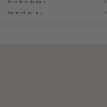
Mikrodermabrasion
K
Wundbehandlung
H