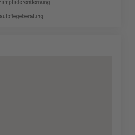
rampfaderentfernung
autpflegeberatung