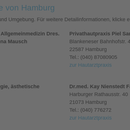
he von Hamburg
 und Umgebung. Für weitere Detailinformationen, klicke
 Allgemeinmedizin Dres.
Privathautpraxis Piel S
ena Mausch
Blankeneser Bahnhofstr. 
22587 Hamburg
Tel.: (040) 87080905
zur Hautarztpraxis
rgie, ästhetische
Dr.med. Kay Nienstedt F
Harburger Rathausstr. 40
21073 Hamburg
Tel.: (040) 776272
zur Hautarztpraxis