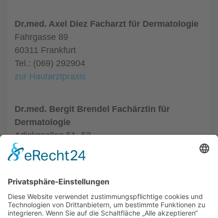
Dr.med. Axel Diez Facharzt für Dermatologie
Fahrgasse 89
60311 Frankfurt
Tel.: (069) 292904
zur Hautarztpraxis
Dr.med. Bergit Brendel Fachärztin für
Dermatologie
Adickesallee 51- 53
60322 Frankfurt
Tel.: (069) 95518628
zur Hautarztpraxis