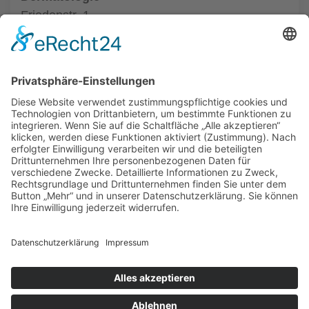
Friedenstr. 1
33602 Bielefeld
Tel.: (0521) 68004
zur Hautarztpraxis
ALLGEMEIN
HAUTÄRZTE
HAUTÄRZTE
HAUTARZT NOTDIENST