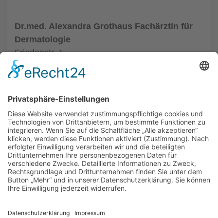
Dr.med. Alexandra Grothaus Fachärztin für
Dermatologie
Friedenstr. 1
33602 Bielefeld
Tel.: (0521) 68004
zur Hautarztpraxis
ALLGEMEIN
HAUTÄRZTE
HAUTÄRZTE