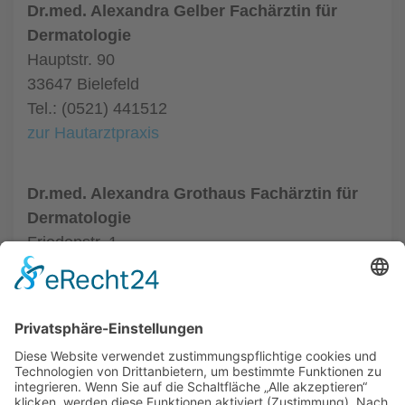
Dr.med. Alexandra Gelber Fachärztin für
Dermatologie
Hauptstr. 90
33647 Bielefeld
Tel.: (0521) 441512
zur Hautarztpraxis
Dr.med. Alexandra Grothaus Fachärztin für
Dermatologie
Friedenstr. 1
33602 Bielefeld
Tel.: (0521) 68004
zur Hautarztpraxis