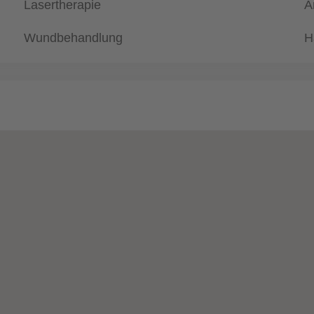
Lasertherapie
A
Wundbehandlung
H