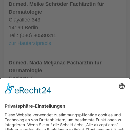
Dr.med. Meike Schröder Fachärztin für
Dermatologie
Clayallee 343
14169 Berlin
Tel.: (030) 80580311
zur Hautarztpraxis
Dr.med. Nada Meljanac Fachärztin für
Dermatologie
Rheinstr. 9
12159 Berlin
Tel.: (030) 8525667
zur Hautarztpraxis