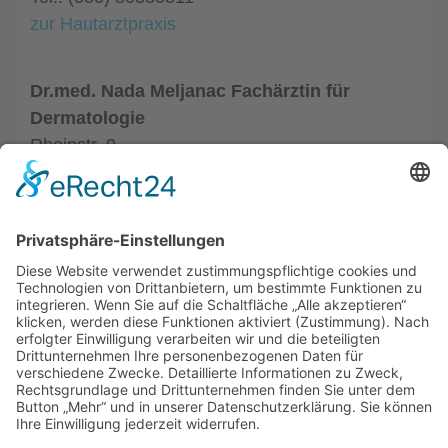
zur Hautarztpraxis
Dr.med. Nada Meljanac Fachärztin für
Dermatologie
Rheinstr. 9
12159 Berlin
Tel.: (030) 8525667
zur Hautarztpraxis
ALLGEMEIN
HAUTÄRZTE