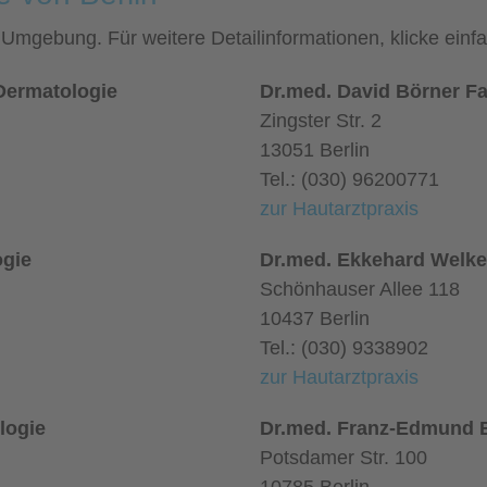
nd Umgebung. Für weitere Detailinformationen, klicke ei
 Dermatologie
Dr.med. David Börner Fa
Zingster Str. 2
13051 Berlin
Tel.: (030) 96200771
zur Hautarztpraxis
ogie
Dr.med. Ekkehard Welker
Schönhauser Allee 118
10437 Berlin
Tel.: (030) 9338902
zur Hautarztpraxis
logie
Dr.med. Franz-Edmund B
Potsdamer Str. 100