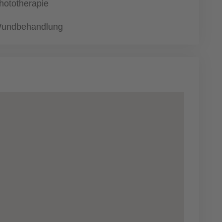
hototherapie
undbehandlung