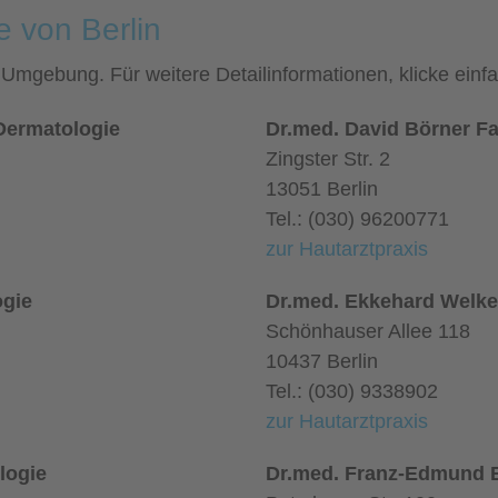
e von Berlin
nd Umgebung. Für weitere Detailinformationen, klicke ei
 Dermatologie
Dr.med. David Börner Fa
Zingster Str. 2
13051 Berlin
Tel.: (030) 96200771
zur Hautarztpraxis
ogie
Dr.med. Ekkehard Welker
Schönhauser Allee 118
10437 Berlin
Tel.: (030) 9338902
zur Hautarztpraxis
logie
Dr.med. Franz-Edmund B