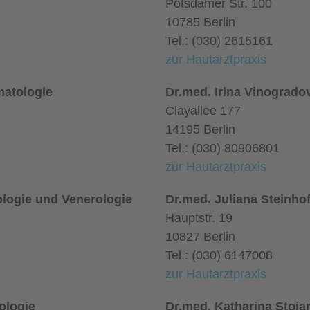
Potsdamer Str. 100
10785 Berlin
Tel.: (030) 2615161
zur Hautarztpraxis
matologie
Dr.med. Irina Vinogrado
Clayallee 177
14195 Berlin
Tel.: (030) 80906801
zur Hautarztpraxis
ologie und Venerologie
Dr.med. Juliana Steinho
Hauptstr. 19
10827 Berlin
Tel.: (030) 6147008
zur Hautarztpraxis
ologie
Dr.med. Katharina Stoja