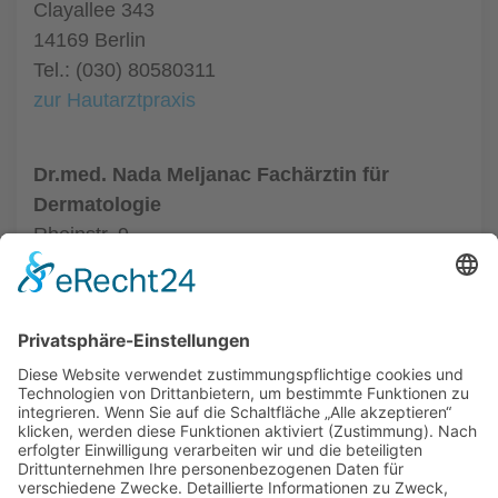
Clayallee 343
14169 Berlin
Tel.: (030) 80580311
zur Hautarztpraxis
Dr.med. Nada Meljanac Fachärztin für
Dermatologie
Rheinstr. 9
12159 Berlin
Tel.: (030) 8525667
zur Hautarztpraxis
ALLGEMEIN