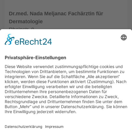
Dr.med. Nada Meljanac Fachärztin für
Dermatologie
Rheinstr. 9
12159 Berlin
Tel.: (030) 8525667
zur Hautarztpraxis
ALLGEMEIN
HAUTÄRZTE
HAUTÄRZTE